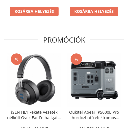
dupla MPPT, BMS +
PECRON PV200 Hordozható
KOSÁRBA HELYEZÉS
KOSÁRBA HELYEZÉS
Napelemes Panel, 200W
PROMÓCIÓK
%
%
iSEN HL1 Fekete Vezeték
Oukitel Abearl P5000E Pro
nélküli Over-Ear Fejhallgató,
hordozható elektromos
Bluetooth v5.0, Mikrofon,
töltőállomás / külső