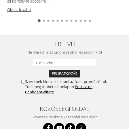
áll komoly feladatokra...
Olvass tovább
HÍRLEVÉL
Ne maradj le az újdonságokrol és akcióinkról
Szeretnék hírlevelet kapni az üzlet promócióiról.
Tudj meg többet a honlapon
Politica de
Confidentialitate
KÖZÖSSÉGI OLDAL
Kövessen minket a közösségi oldalakon