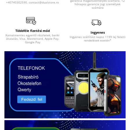
garancia magánszemélyek számára, 12
+40740302590, contact@dualstore.ro
hónapos garancia jogi személyek
számára
Többféle fizetési mód
Ingyenes
Kamatmentes egyenlő részletek, banki
Ingyenes szállítást kapsz 1199 lej feletti
átutalás, Visa, Mastercard, Apple Pay,
rendelések esetén*
Google Pay