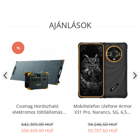
AJÁNLÁSOK
%
Csomag Hordozható
Mobiltelefon Ulefone Armor
elektromos töltőállomás
X31 Pro, Narancs, 5G, 6,56"
PECRON E3600LFP, 3072Wh
120 Hz, 16 GB RAM (8 GB+ 8
(bővíthető akár 15360Wh-
GB bővíthető), 256 GB ROM,
642.309,00 HUF
94.246,50 HUF
ig), 3600W, 230V,
Android 14, Éjjellátó kamera
556.659,00 HUF
93.707,60 HUF
szupergyors töltés, LiFePO4,
25 MP, 6050 mAh, Dual SIM