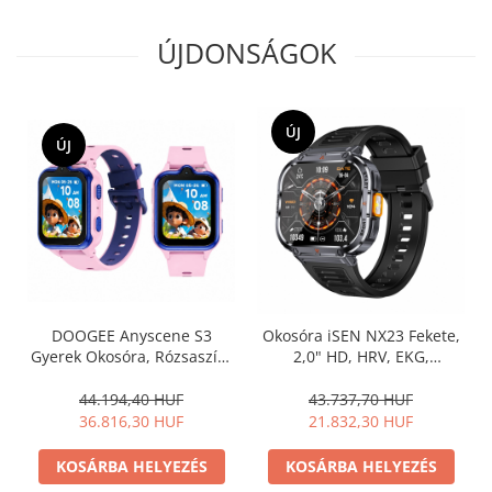
ÚJDONSÁGOK
ÚJ
ÚJ
DOOGEE Anyscene S3
Okosóra iSEN NX23 Fekete,
Gyerek Okosóra, Rózsaszín,
2,0" HD, HRV, EKG,
4G LTE, Videóhívás, GPS +
Egészségügyi funkciók,
WiFi + LBS, 1.72" LCD, 2GB
Sportfunkciók, Bluetooth
44.194,40 HUF
43.737,70 HUF
RAM, 16GB Tárhely, Két
hívás, Zenevezérlés,
36.816,30 HUF
21.832,30 HUF
Kamera 2MP + 5MP, IP68,
Zseblámpa, 400 mAh,
900mAh, Nano SIM
Kompatibilis iOS és Android
KOSÁRBA HELYEZÉS
KOSÁRBA HELYEZÉS
rendszerekkel