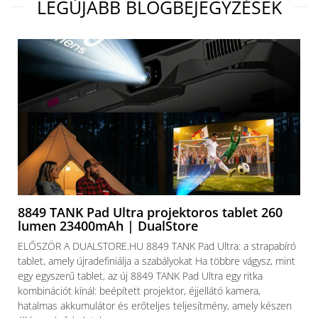
LEGÚJABB BLOGBEJEGYZÉSEK
8849 TANK Pad Ultra projektoros tablet 260
lumen 23400mAh | DualStore
ELŐSZÖR A DUALSTORE.HU 8849 TANK Pad Ultra: a strapabíró
tablet, amely újradefiniálja a szabályokat Ha többre vágysz, mint
egy egyszerű tablet, az új 8849 TANK Pad Ultra egy ritka
kombinációt kínál: beépített projektor, éjjellátó kamera,
hatalmas akkumulátor és erőteljes teljesítmény, amely készen