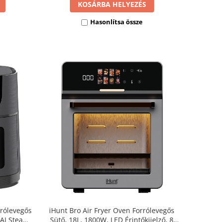
KOSÁRBA HELYEZÉS
Hasonlítsa össze
rrólevegős
iHunt Bro Air Fryer Oven Forrólevegős
 AI Steam,
Sütő, 18L, 1800W, LED Érintőkijelző, 8