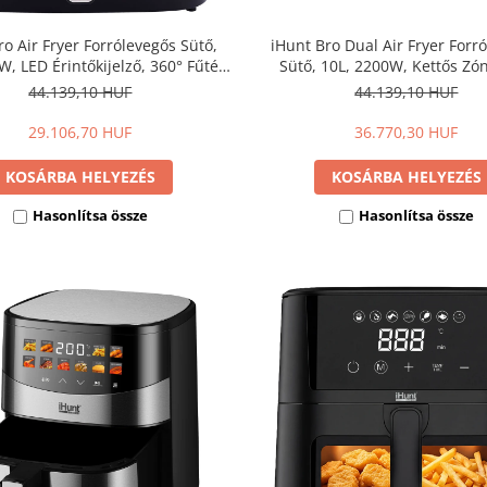
ro Air Fryer Forrólevegős Sütő,
iHunt Bro Dual Air Fryer Forr
W, LED Érintőkijelző, 360° Fűtés,
Sütő, 10L, 2200W, Kettős Zó
a Fűtési Rendszer, Állítható
Érintőkijelző, Állítható Hőmérs
44.139,10 HUF
44.139,10 HUF
Hőmérséklet
200°C
29.106,70 HUF
36.770,30 HUF
KOSÁRBA HELYEZÉS
KOSÁRBA HELYEZÉS
Hasonlítsa össze
Hasonlítsa össze