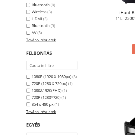
Bluetooth
(9)
Wireless
(3)
iHunt B
11L, 2300
HDMI
(3)
Dupl
Bluetooth
(3)
AV
(3)
További részletek
FELBONTÁS
1080P (1920 X 1080px)
(3)
720P (1280 X 720px)
(1)
1080&1920(FHD)
(1)
720P (1280×720)
(1)
854 x 480 px
(1)
További részletek
EGYÉB