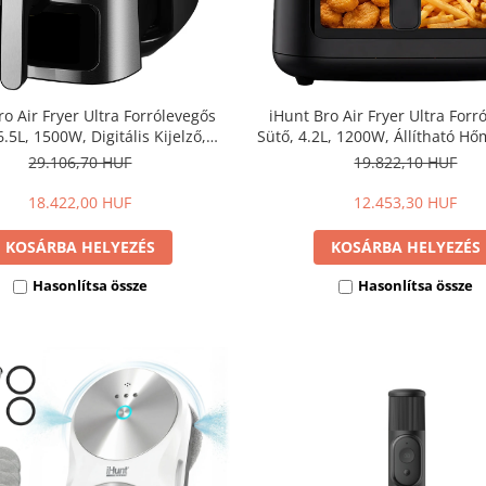
ro Air Fryer Ultra Forrólevegős
iHunt Bro Air Fryer Ultra Forr
6.5L, 1500W, Digitális Kijelző,
Sütő, 4.2L, 1200W, Állítható Hő
ó Hőmérséklet 80-200°C, Időzítő,
Időzítő, Kiolvasztás, Melegen
29.106,70 HUF
19.822,10 HUF
Melegen Tartás
Ablak
18.422,00 HUF
12.453,30 HUF
KOSÁRBA HELYEZÉS
KOSÁRBA HELYEZÉS
Hasonlítsa össze
Hasonlítsa össze