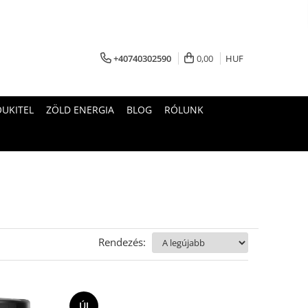
+40740302590
0,00
HUF
OUKITEL
ZÖLD ENERGIA
BLOG
RÓLUNK
Rendezés:
ÚJ