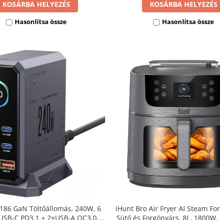
KOSÁRBA HELYEZÉS
KOSÁRBA HELYEZÉS
Hasonlítsa össze
Hasonlítsa össze
iHunt Bro Air Fryer AI Steam Fo
186 GaN Töltőállomás, 240W, 6
Sütő és Forgónyárs, 8L, 1800W,
×USB-C PD3.1 + 2×USB-A QC3.0,