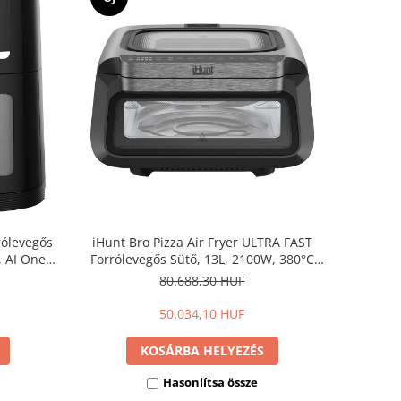
rólevegős
iHunt Bro Pizza Air Fryer ULTRA FAST
, AI One-
Forrólevegős Sütő, 13L, 2100W, 380°C
egős
Pizza Sütő, 3 az 1-ben Air Fryer, 18
80.688,30 HUF
zérlés
Program, 360° Fűtés
50.034,10 HUF
KOSÁRBA HELYEZÉS
Hasonlítsa össze