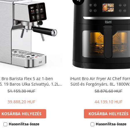
 Bro Barista Flex 5 az 1-ben
iHunt Bro Air Fryer AI Chef For
, 19 Baros Ulka Szivattyú, 1,2L
Sütő és Forgónyárs, 8L, 1800W
ly, Digitális Érintőpanel, 1350W
Click, Wi-Fi, 360° Forrólev
51.159,30 HUF
58.876,60 HUF
kk Fűtőrendszer, Őrölt Kávé és
Technológia, Alkalmazásve
Kapszula Kompatibilis
39.888,20 HUF
44.139,10 HUF
KOSÁRBA HELYEZÉS
KOSÁRBA HELYEZÉS
Hasonlítsa össze
Hasonlítsa össze