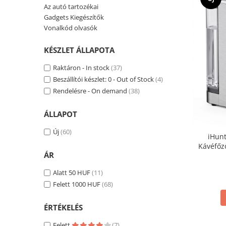
Tartozék
Az autó tartozékai
Gadgets Kiegészítők
Intelligens TV és projektorok
Vonalkód olvasók
Autó-, otthon- és sportkamerák
Autó DVR kamera
KÉSZLET ÁLLAPOTA
Okos autó tükrök kamerával
Raktáron - In stock
(37)
Vezeték nélküli térfigyelő kamerák
Beszállítói készlet: 0 - Out of Stock
(4)
Rendelésre - On demand
(38)
Mini videokamera
Térfigyelő kamera tartozékok
ÁLLAPOT
Fejhallgató
Új
(60)
iHunt
Vezetékes fejhallgató
Kávéfőző
Professzionális fejhallgató
ÁR
Víztartá
Termoblo
Vezeték nélküli fejhallgató
Alatt 50 HUF
(11)
Felett 1000 HUF
(68)
Okosórák és fitnesz karkötők
Fitness karkötők
ÉRTÉKELÉS
Okosóra
Felett
(7)