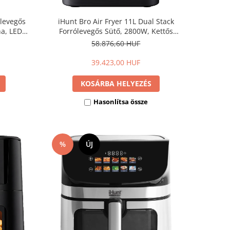
ólevegős
iHunt Bro Air Fryer 11L Dual Stack
na, LED
Forrólevegős Sütő, 2800W, Kettős
éklet 80-
Független Sütőzóna, Digitális Kijelző,
58.876,60 HUF
Állítható Hőmérséklet
39.423,00 HUF
KOSÁRBA HELYEZÉS
Hasonlítsa össze
%
ÚJ