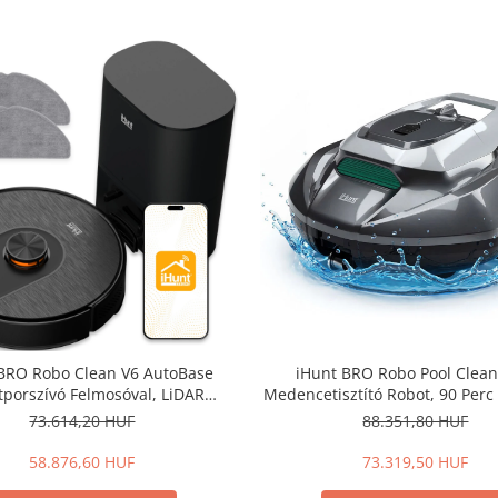
BRO Robo Clean V6 AutoBase
iHunt BRO Robo Pool Clean
porszívó Felmosóval, LiDAR
Medencetisztító Robot, 90 Perc
, Automatikus Portartály Ürítés,
79m²-ig, Automatikus Dokk
73.614,20 HUF
88.351,80 HUF
120 Perc Üzemidő
Ütközésvédelem
58.876,60 HUF
73.319,50 HUF