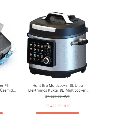
er P5
iHunt Bro Multicooker 8L Ultra
 Üzemidő,
Elektromos Kukta, 8L, Multicooker,
olás,
Prémium Rozsdamentes Acél, Digitális
27.927,70 HUF
Vezérlés
25.422,30 HUF