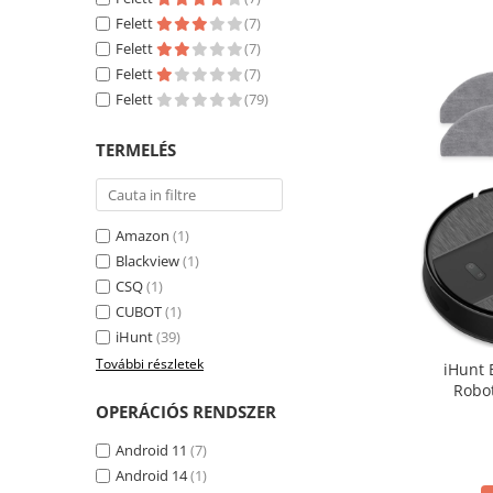
Tartozékok okosóra
Felett
(7)
Elektromos robogók és tartozékok
Felett
(7)
Elektromos robogók
Felett
(7)
Felett
(79)
Robogó alkatrészek és tartozékok
Elektromos bicikli
TERMELÉS
Gadgets
Smart Home
Személyi ápolási termékek
Amazon
(1)
Blackview
(1)
Gadgets tartozék
CSQ
(1)
Kamerás drónok
CUBOT
(1)
Külső akkumulátor
iHunt
(39)
További részletek
Az autó tartozékai
iHunt 
Robot
Lifestyle
Navigáció
OPERÁCIÓS RENDSZER
Hordozható hangszórók
Android 11
(7)
Vonalkód olvasók
Android 14
(1)