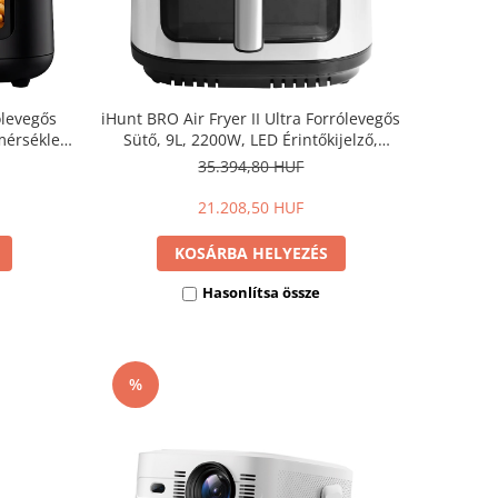
ólevegős
iHunt BRO Air Fryer II Ultra Forrólevegős
mérséklet,
Sütő, 9L, 2200W, LED Érintőkijelző,
 Tartás,
Állítható Hőmérséklet, Időzítő, Melegen
35.394,80 HUF
Tartás
21.208,50 HUF
KOSÁRBA HELYEZÉS
Hasonlítsa össze
%