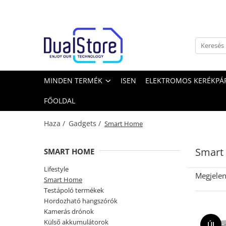
Minden termék
Újdonság
Best Deals
Mobiltelefonok
MINDEN TERMÉK
ISEN
ELEKTROMOS KERÉKPÁR
Minden (okos és klasszikus)
FŐOLDAL
Telefongyártók
Haza /
Gadgets /
Smart Home
Masszív telefonok
5G telefonok
Smart
SMART HOME
Klasszikus telefonok
Lifestyle
Tablet PC, mini PC és laptopok
Megjelen
Smart Home
Tablet PC
Testápoló termékek
Laptopok
Hordozható hangszórók
Kamerás drónok
Mini PC
Külső akkumulátorok
ÚJ