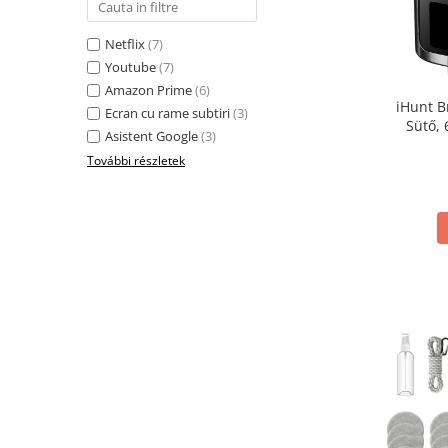
Netflix
(7)
Youtube
(7)
Amazon Prime
(6)
iHunt B
Ecran cu rame subtiri
(3)
Sütő, 
Asistent Google
(3)
Állíthat
További részletek