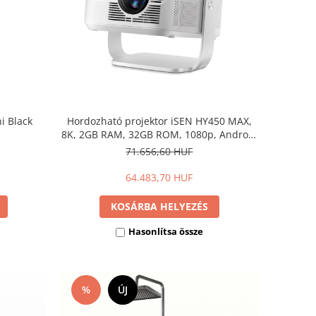
ni Black
Hordozható projektor iSEN HY450 MAX,
8K, 2GB RAM, 32GB ROM, 1080p, Android
14, Allwinner H726 Quad-core, 900
71.656,60 HUF
lumen, 15 W-os hangszóró
64.483,70 HUF
KOSÁRBA HELYEZÉS
Hasonlítsa össze
%
ÚJ