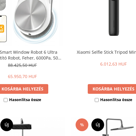
 Smart Window Robot 6 Ultra
Xiaomi Selfie Stick Tripod Mi
ztító Robot, Feher, 6000Pa, 50ml
tály, iHunt Home Alkalmazás,
6.012,63 HUF
88.425,50 HUF
tó, 20 Perc Tartalék Akkumulátor
65.950,70 HUF
KOSÁRBA HELYEZÉS
KOSÁRBA HELYEZÉS
Hasonlítsa össze
Hasonlítsa össze
ÚJ
%
ÚJ