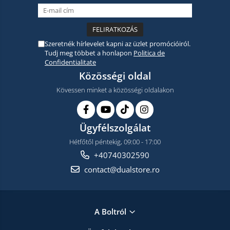
Szeretnék hírlevelet kapni az üzlet promócióiról.
Tudj meg többet a honlapon
Politica de
Confidentialitate
Közösségi oldal
Kövessen minket a közösségi oldalakon
Ügyfélszolgálat
Hétfőtől péntekig, 09:00 - 17:00
+40740302590
contact@dualstore.ro
A Boltról