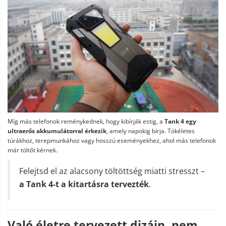
Míg más telefonok reménykednek, hogy kibírják estig, a
Tank 4 egy
ultraerős akkumulátorral érkezik
, amely napokig bírja. Tökéletes
túrákhoz, terepmunkához vagy hosszú eseményekhez, ahol más telefonok
már töltőt kérnek.
Felejtsd el az alacsony töltöttség miatti stresszt –
a Tank 4-t a kitartásra tervezték
.
Való életre tervezett dizájn, nem