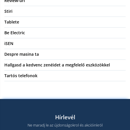
Review-uri
Stiri
Tablete
Be Electric
iSEN
Despre masina ta
Hallgasd a kedvenc zenéidet a megfelelő eszközökkel
Tartós telefonok
Hírlevél
Ne maradj le az újdonságokrol és akcióinkról