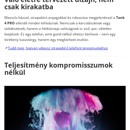
csak kirakatba
Masszív házzal, strapabíró anyagokkal és robusztus megjelenéssel a
Tank
4 PRO
ellenáll minden kihívásnak. Nemcsak a karcolásoknak vagy
ütődéseknek, hanem a hétköznapi valóságnak is: eső, por, véletlen
leejtések. Ez egy telefon, amit gond nélkül vihetsz bárhová – nem egy
törékeny luxustárgy, hanem egy megbízható eszköz.
📌
Tudd meg, hogyan válassz strapabíró telefont terepmunkához
Teljesítmény kompromisszumok
nélkül