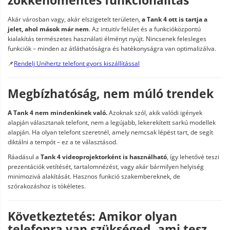
Akár városban vagy, akár elszigetelt területen,
a Tank 4 ott is tartja a
jelet, ahol mások már nem
. Az intuitív felület és a funkcióközpontú
kialakítás természetes használati élményt nyújt. Nincsenek felesleges
funkciók – minden az átláthatóságra és hatékonyságra van optimalizálva.
📌
Rendelj Unihertz telefont gyors kiszállítással
Megbízhatóság, nem múló trendek
A Tank 4 nem mindenkinek való.
Azoknak szól, akik valódi igények
alapján választanak telefont, nem a legújabb, lekerekített sarkú modellek
alapján. Ha olyan telefont szeretnél, amely nemcsak lépést tart, de segít
diktálni a tempót – ez a te választásod.
Ráadásul a
Tank 4 videoprojektorként is használható
, így lehetővé teszi
prezentációk vetítését, tartalomnézést, vagy akár bármilyen helyiség
minimozivá alakítását. Hasznos funkció szakembereknek, de
szórakozáshoz is tökéletes.
Következtetés: Amikor olyan
telefonra van szükséged, ami tesz