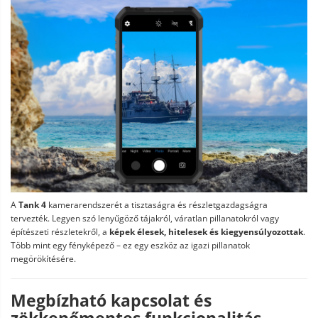
A
Tank 4
kamerarendszerét a tisztaságra és részletgazdagságra
tervezték. Legyen szó lenyűgöző tájakról, váratlan pillanatokról vagy
építészeti részletekről, a
képek élesek, hitelesek és kiegyensúlyozottak
.
Több mint egy fényképező – ez egy eszköz az igazi pillanatok
megörökítésére.
Megbízható kapcsolat és
zökkenőmentes funkcionalitás