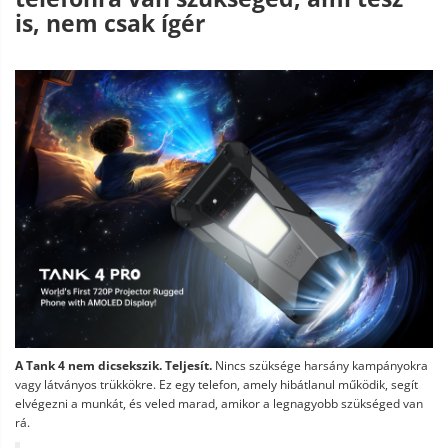
is, nem csak ígér
A Tank 4 nem dicsekszik. Teljesít.
Nincs szüksége harsány kampányokra
vagy látványos trükkökre. Ez egy telefon, amely hibátlanul működik, segít
elvégezni a munkát, és veled marad, amikor a legnagyobb szükséged van
rá.