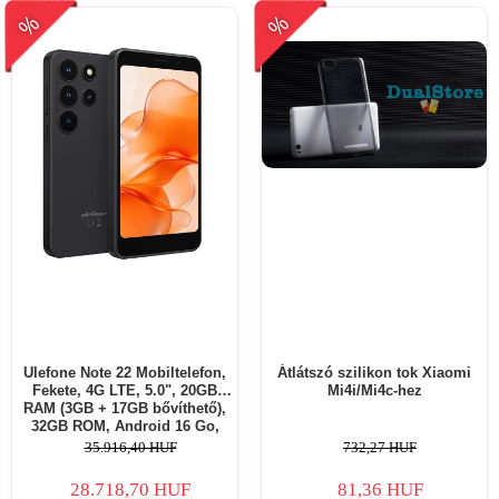
%
%
Ulefone Note 22 Mobiltelefon,
Átlátszó szilikon tok Xiaomi
Fekete, 4G LTE, 5.0", 20GB
Mi4i/Mi4c-hez
RAM (3GB + 17GB bővíthető),
32GB ROM, Android 16 Go,
Arcfelismerés, Dual SIM,
35.916,40 HUF
732,27 HUF
3000mAh
28.718,70 HUF
81,36 HUF