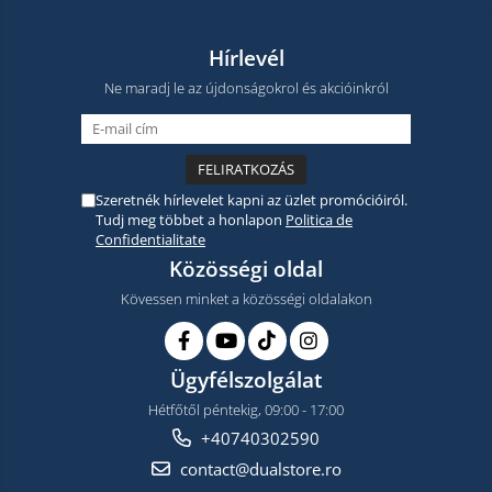
Hírlevél
Ne maradj le az újdonságokrol és akcióinkról
Szeretnék hírlevelet kapni az üzlet promócióiról.
Tudj meg többet a honlapon
Politica de
Confidentialitate
Közösségi oldal
Kövessen minket a közösségi oldalakon
Ügyfélszolgálat
Hétfőtől péntekig, 09:00 - 17:00
+40740302590
contact@dualstore.ro