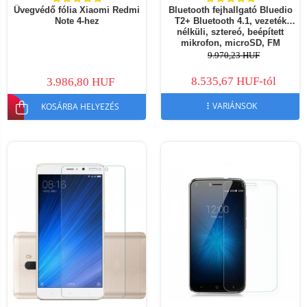
Üvegvédő fólia Xiaomi Redmi
Bluetooth fejhallgató Bluedio
Note 4-hez
T2+ Bluetooth 4.1, vezeték
nélküli, sztereó, beépített
mikrofon, microSD, FM
9.970,23 HUF
8.535,67 HUF-tól
3.986,80 HUF
VARIÁNSOK
KOSÁRBA HELYEZÉS