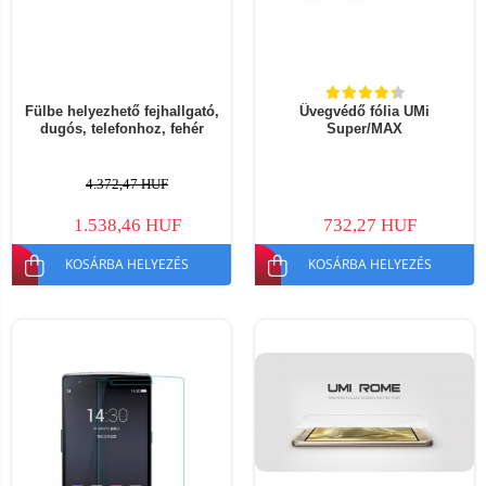
Fülbe helyezhető fejhallgató,
Üvegvédő fólia UMi
dugós, telefonhoz, fehér
Super/MAX
4.372,47 HUF
1.538,46 HUF
732,27 HUF
KOSÁRBA HELYEZÉS
KOSÁRBA HELYEZÉS