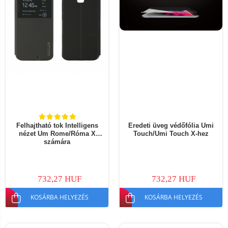
Felhajtható tok Intelligens
Eredeti üveg védőfólia Umi
nézet Um Rome/Róma X
Touch/Umi Touch X-hez
számára
732,27 HUF
732,27 HUF
KOSÁRBA HELYEZÉS
KOSÁRBA HELYEZÉS