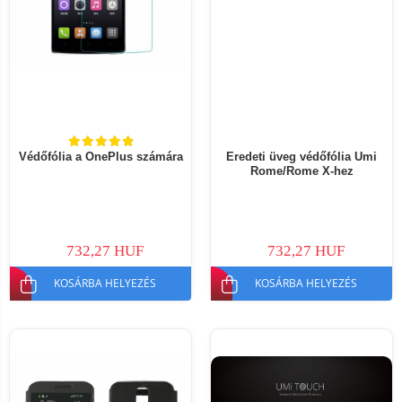
Védőfólia a OnePlus számára
Eredeti üveg védőfólia Umi
Rome/Rome X-hez
732,27 HUF
732,27 HUF
KOSÁRBA HELYEZÉS
KOSÁRBA HELYEZÉS