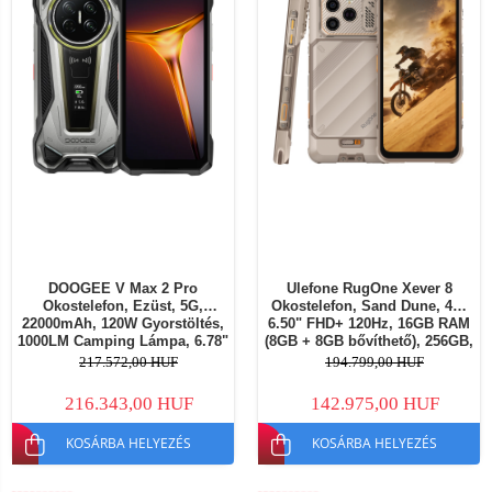
DOOGEE V Max 2 Pro
Ulefone RugOne Xever 8
Okostelefon, Ezüst, 5G,
Okostelefon, Sand Dune, 4G,
22000mAh, 120W Gyorstöltés,
6.50" FHD+ 120Hz, 16GB RAM
1000LM Camping Lámpa, 6.78"
(8GB + 8GB bővíthető), 256GB,
120Hz, 48GB RAM (16GB +
64MP + 20MP Night Vision
217.572,00 HUF
194.799,00 HUF
32GB bővíthető), 1TB,
Kamera, Helio G200, Android
Dimensity 8300, Android 16,
16, NFC, 4800mAh, Dual SIM
216.343,00 HUF
142.975,00 HUF
NFC, Dual SIM
KOSÁRBA HELYEZÉS
KOSÁRBA HELYEZÉS