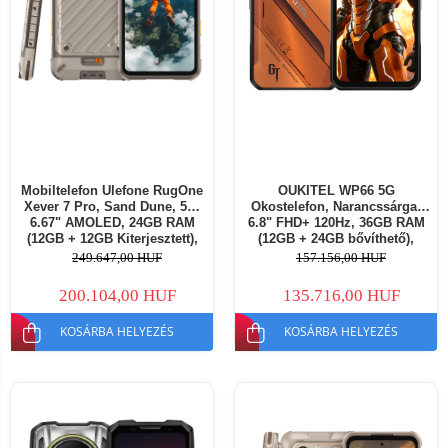
Mobiltelefon Ulefone RugOne
OUKITEL WP66 5G
Xever 7 Pro, Sand Dune, 5G,
Okostelefon, Narancssárga,
6.67" AMOLED, 24GB RAM
6.8" FHD+ 120Hz, 36GB RAM
(12GB + 12GB Kiterjesztett),
(12GB + 24GB bővíthető),
512GB ROM, 50MP, Android
512GB, 11000mAh, Night
249.647,00 HUF
157.156,00 HUF
15, Dimensity 7025, Cserélhető
Vision, Android 15, NFC, Dual
akkumulátor, Hőkamera, eSIM,
SIM
200.104,00 HUF
135.716,00 HUF
33W,
KOSÁRBA HELYEZÉS
KOSÁRBA HELYEZÉS