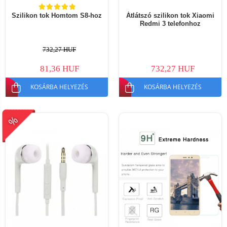
Szilikon tok Homtom S8-hoz
Átlátszó szilikon tok Xiaomi
Redmi 3 telefonhoz
732,27 HUF
81,36 HUF
732,27 HUF
KOSÁRBA HELYEZÉS
KOSÁRBA HELYEZÉS
%