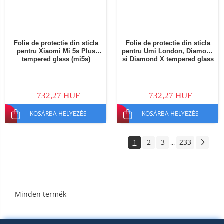
Folie de protectie din sticla
Folie de protectie din sticla
pentru Xiaomi Mi 5s Plus
pentru Umi London, Diamond
tempered glass (mi5s)
si Diamond X tempered glass
732,27 HUF
732,27 HUF
KOSÁRBA HELYEZÉS
KOSÁRBA HELYEZÉS
1
2
3
233
...
Minden termék