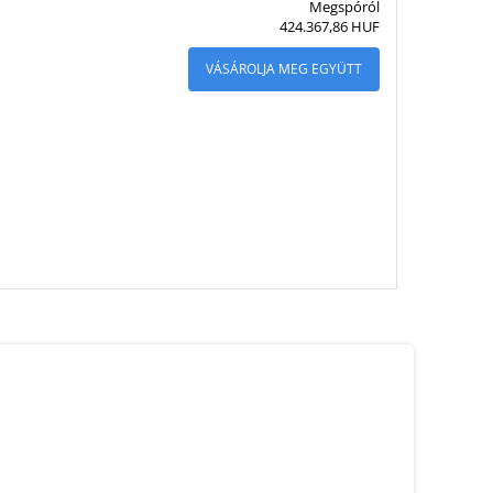
Megspóról
424.367,86 HUF
VÁSÁROLJA MEG EGYÜTT