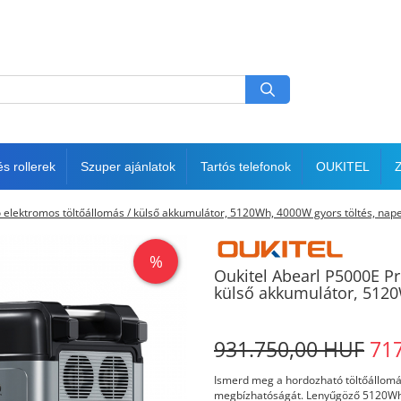
s rollerek
Szuper ajánlatok
Tartós telefonok
OUKITEL
Z
 elektromos töltőállomás / külső akkumulátor, 5120Wh, 4000W gyors töltés, nape
%
Oukitel Abearl P5000E P
külső akkumulátor, 5120
931.750,00 HUF
71
Ismerd meg a hordozható töltőállomás
megbízhatóságát. Lenyűgöző 5120Wh k