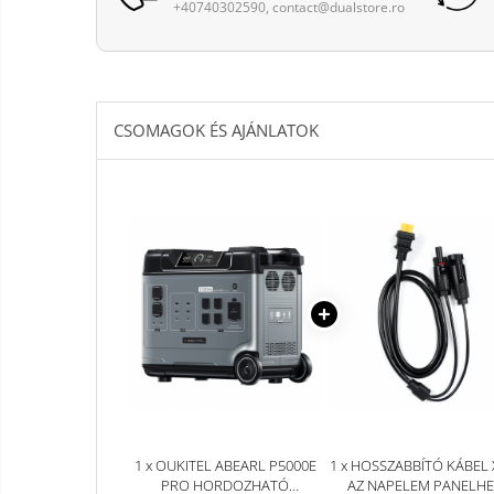
+40740302590, contact@dualstore.ro
Smart Home
Személyi ápolási termékek
Gadgets tartozék
Kamerás drónok
CSOMAGOK ÉS AJÁNLATOK
Külső akkumulátor
Az autó tartozékai
Lifestyle
Hordozható hangszórók
Vonalkód olvasók
Hordozható elektromos
állomások és napelemek
Napelemek
Elektromos járműtöltő
állomások
Android médialejátszó
1 x OUKITEL ABEARL P5000E
1 x HOSSZABBÍTÓ KÁBEL 
PRO HORDOZHATÓ
AZ NAPELEM PANELHE
TV Box
Újrazárt