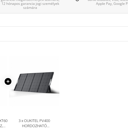
12 hónapos garancia jogi személyek
Apple Pay, Google P
számára
XT60
3 x OUKITEL PV400
Z,
HORDOZHATÓ