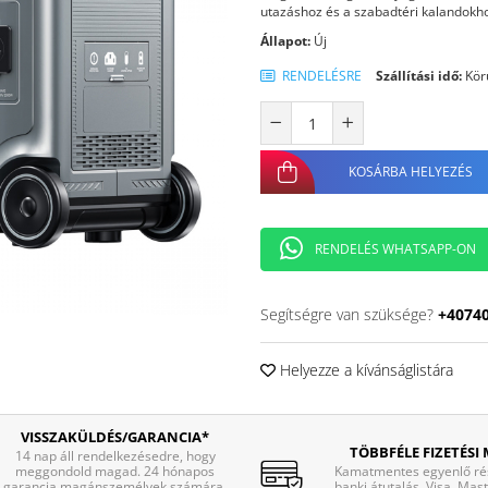
utazáshoz és a szabadtéri kalandokh
Állapot:
Új
RENDELÉSRE
Szállítási idő:
Kör
KOSÁRBA HELYEZÉS
RENDELÉS WHATSAPP-ON
Segítségre van szüksége?
+4074
Helyezze a kívánságlistára
VISSZAKÜLDÉS/GARANCIA*
TÖBBFÉLE FIZETÉSI
14 nap áll rendelkezésedre, hogy
meggondold magad. 24 hónapos
Kamatmentes egyenlő rés
garancia magánszemélyek számára,
banki átutalás, Visa, Mas