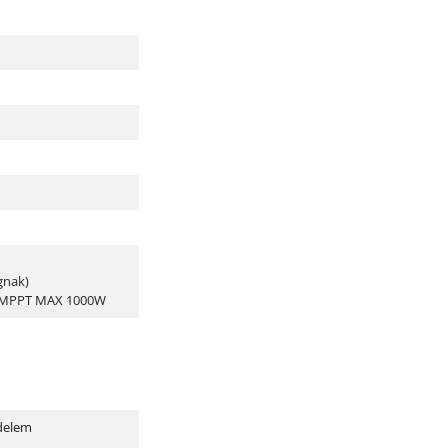
gnak)
A, MPPT MAX 1000W
édelem