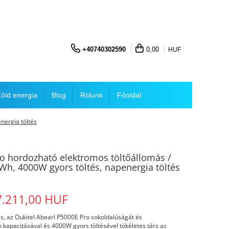
+40740302590
0,00
HUF
öld energia
Blog
Rólunk
Főoldal
nergia töltés
ro hordozható elektromos töltőállomás /
Wh, 4000W gyors töltés, napenergia töltés
7.211,00 HUF
, az Oukitel Abearl P5000E Pro sokoldalúságát és
apacitásával és 4000W gyors töltésével tökéletes társ az