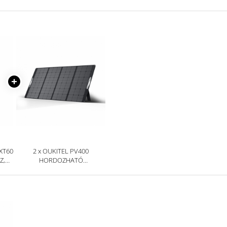
NAPKOLLEKTOR, 400W, 4
DARABRA HAJTHATÓ, IP65
XT60
2 x OUKITEL PV400
Z,
HORDOZHATÓ
NAPKOLLEKTOR, 400W, 4
DARABRA HAJTHATÓ, IP65