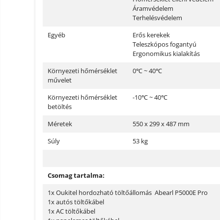
Áramvédelem
Terhelésvédelem
Egyéb
Erős kerekek
Teleszkópos fogantyú
Ergonomikus kialakítás
Környezeti hőmérséklet
0℃ ~ 40℃
művelet
Környezeti hőmérséklet
-10℃ ~ 40℃
betöltés
Méretek
550 x 299 x 487 mm
Súly
53 kg
Csomag tartalma:
1x Oukitel hordozható töltőállomás Abearl P5000E Pro
1x autós töltőkábel
1x AC töltőkábel