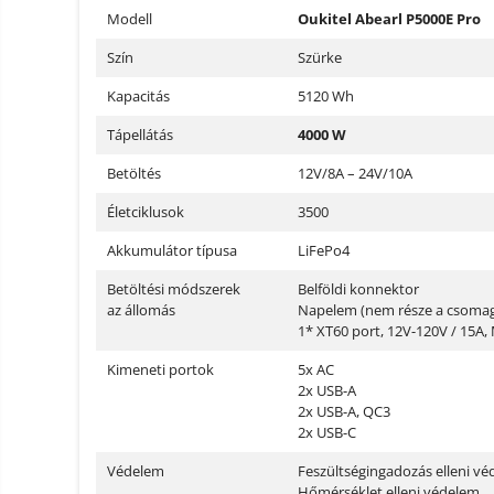
Modell
Oukitel Abearl P5000E Pro
Szín
Szürke
Kapacitás
5120 Wh
Tápellátás
4000 W
Betöltés
12V/8A – 24V/10A
Életciklusok
3500
Akkumulátor típusa
LiFePo4
Betöltési módszerek
Belföldi konnektor
az állomás
Napelem (nem része a csoma
1* XT60 port, 12V-120V / 15
Kimeneti portok
5x AC
2x USB-A
2x USB-A, QC3
2x USB-C
Védelem
Feszültségingadozás elleni v
Hőmérséklet elleni védelem