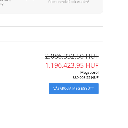
feletti rendelések esetén*
ay
2.086.332,50 HUF
1.196.423,95 HUF
Megspóról
889.908,55 HUF
VÁSÁROLJA MEG EGYÜTT