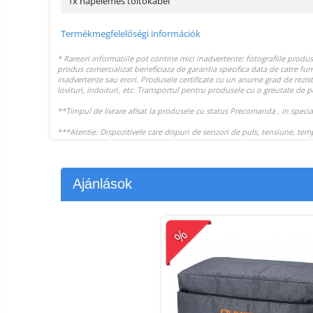
1x napelemes töltőkábel
Termékmegfelelőségi információk
Ajánlások
%