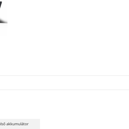
 4
P65
ülső akkumulátor