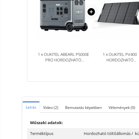
1 x OUKITEL ABEARL P5000E
1 x OUKITEL PV400
PRO HORDOZHATÓ
HORDOZHATÓ
ELEKTROMOS
NAPKOLLEKTOR, 400W,
TÖLTŐÁLLOMÁS / KÜLSŐ
DARABRA HAJTHATÓ, I
AKKUMULÁTOR, 5120WH,
4000W GYORS TÖLTÉS,
NAPENERGIA TÖLTÉS
Leírás
Video
(2)
Bemutatás képekben
Vélemények
(0)
Műszaki adatok:
Terméktípus
Hordozható töltőállomás / k