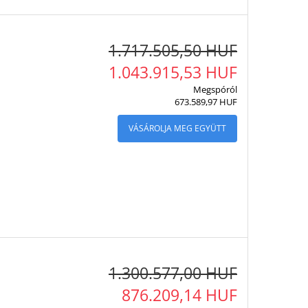
1.717.505,50 HUF
1.043.915,53 HUF
Megspóról
673.589,97 HUF
VÁSÁROLJA MEG EGYÜTT
1.300.577,00 HUF
876.209,14 HUF