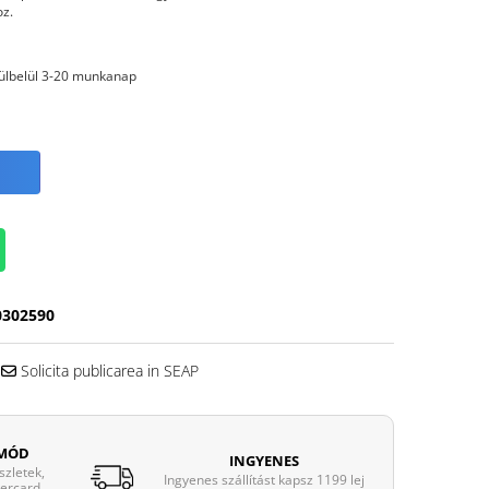
oz.
ülbelül 3-20 munkanap
0302590
Solicita publicarea in SEAP
 MÓD
INGYENES
zletek,
Ingyenes szállítást kapsz 1199 lej
tercard,