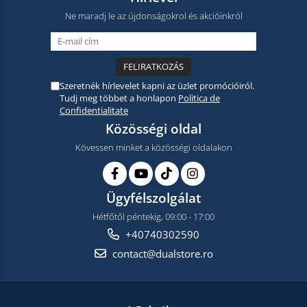
Ne maradj le az újdonságokrol és akcióinkról
Szeretnék hírlevelet kapni az üzlet promócióiról.
Tudj meg többet a honlapon
Politica de
Confidentialitate
Közösségi oldal
Kövessen minket a közösségi oldalakon
Ügyfélszolgálat
Hétfőtől péntekig, 09:00 - 17:00
+40740302590
contact@dualstore.ro