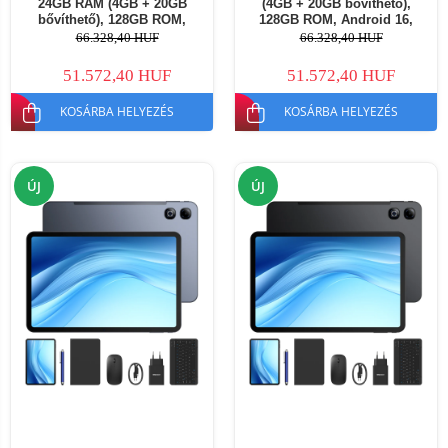
24GB RAM (4GB + 20GB
(4GB + 20GB bővíthető),
bővíthető), 128GB ROM,
128GB ROM, Android 16,
Android 16, 8580mAh, Gyerek
8580mAh, Gyerek
66.328,40 HUF
66.328,40 HUF
Alkalmazások
Alkalmazások
51.572,40 HUF
51.572,40 HUF
KOSÁRBA HELYEZÉS
KOSÁRBA HELYEZÉS
ÚJ
ÚJ