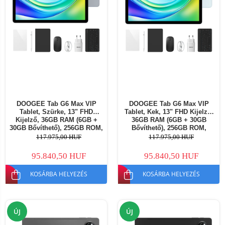
DOOGEE Tab G6 Max VIP
DOOGEE Tab G6 Max VIP
Tablet, Szürke, 13" FHD
Tablet, Kek, 13" FHD Kijelző,
Kijelző, 36GB RAM (6GB +
36GB RAM (6GB + 30GB
30GB Bővíthető), 256GB ROM,
Bővíthető), 256GB ROM,
10800mAh Akkumulátor,
10800mAh Akkumulátor,
117.975,00 HUF
117.975,00 HUF
Android, Wi-Fi
Android, Wi-Fi
95.840,50 HUF
95.840,50 HUF
KOSÁRBA HELYEZÉS
KOSÁRBA HELYEZÉS
ÚJ
ÚJ