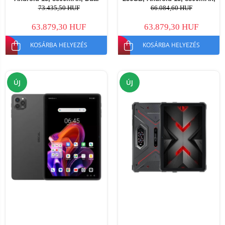
SIM
Dual SIM
73.435,50 HUF
66.084,60 HUF
63.879,30 HUF
63.879,30 HUF
KOSÁRBA HELYEZÉS
KOSÁRBA HELYEZÉS
ÚJ
ÚJ