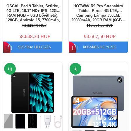
OSCAL Pad 9 Tablet, Szürke,
HOTWAV R9 Pro Strapabíró
4G LTE, 10.1" HD+ IPS, 12GB
Tablet, Piros, 4G LTE,
RAM (4GB + 8GB bővíthető),
Camping Lámpa 350LM,
128GB, Android 15, 7700mAh,
20080mAh, 20GB RAM (6GB +
Dual SIM
14GB bővíthető), 256GB, 11"
73.328,70 HUF
116.531,00 HUF
FHD+ Kijelző, 64MP Kamera,
Android 14, Dual SIM
58.648,30 HUF
94.667,50 HUF
KOSÁRBA HELYEZÉS
KOSÁRBA HELYEZÉS
ÚJ
ÚJ