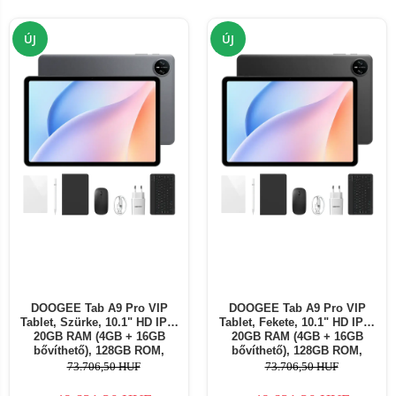
ÚJ
ÚJ
DOOGEE Tab A9 Pro VIP
DOOGEE Tab A9 Pro VIP
Tablet, Szürke, 10.1" HD IPS,
Tablet, Fekete, 10.1" HD IPS,
20GB RAM (4GB + 16GB
20GB RAM (4GB + 16GB
bővíthető), 128GB ROM,
bővíthető), 128GB ROM,
Android 15, Unisoc T7200, Wi-
Android 15, Unisoc T7200, Wi-
73.706,50 HUF
73.706,50 HUF
Fi 5, 6580mAh
Fi 5, 6580mAh