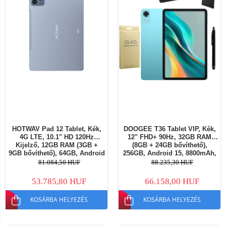
HOTWAV Pad 12 Tablet, Kék,
DOOGEE T36 Tablet VIP, Kék,
4G LTE, 10.1" HD 120Hz
12" FHD+ 90Hz, 32GB RAM
Kijelző, 12GB RAM (3GB +
(8GB + 24GB bővíthető),
9GB bővíthető), 64GB, Android
256GB, Android 15, 8800mAh,
16, 6580mAh, Dual SIM
Dual SIM
81.084,50 HUF
88.235,30 HUF
53.785,80 HUF
66.158,00 HUF
KOSÁRBA HELYEZÉS
KOSÁRBA HELYEZÉS