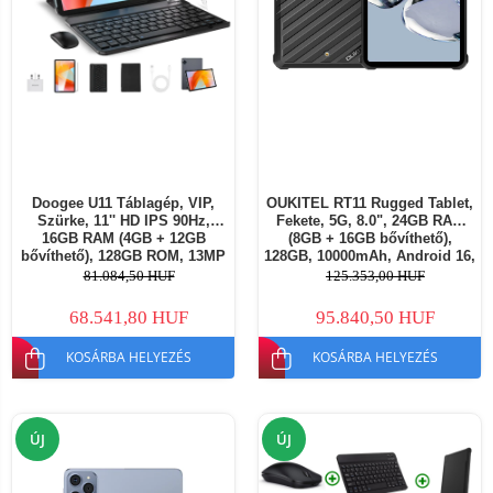
Doogee U11 Táblagép, VIP,
OUKITEL RT11 Rugged Tablet,
Szürke, 11'' HD IPS 90Hz,
Fekete, 5G, 8.0", 24GB RAM
16GB RAM (4GB + 12GB
(8GB + 16GB bővíthető),
bővíthető), 128GB ROM, 13MP
128GB, 10000mAh, Android 16,
+ 5MP, Android 15, Unisoc
16MP AI Kamera, Dokkolós
81.084,50 HUF
125.353,00 HUF
T606, 8580mAh, 10W,
Töltés
Arcfelismerés (Face Unlock),
68.541,80 HUF
95.840,50 HUF
Wi-Fi 5
KOSÁRBA HELYEZÉS
KOSÁRBA HELYEZÉS
ÚJ
ÚJ