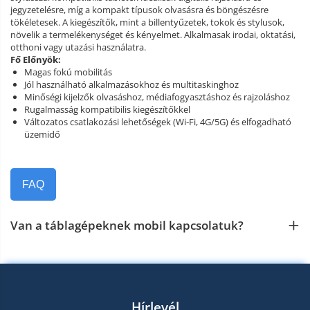
jegyzetelésre, míg a kompakt típusok olvasásra és böngészésre
tökéletesek. A kiegészítők, mint a billentyűzetek, tokok és stylusok,
növelik a termelékenységet és kényelmet. Alkalmasak irodai, oktatási,
otthoni vagy utazási használatra.
Fő Előnyök:
Magas fokú mobilitás
Jól használható alkalmazásokhoz és multitaskinghoz
Minőségi kijelzők olvasáshoz, médiafogyasztáshoz és rajzoláshoz
Rugalmasság kompatibilis kiegészítőkkel
Változatos csatlakozási lehetőségek (Wi‑Fi, 4G/5G) és elfogadható
üzemidő
FAQ
Van a táblagépeknek mobil kapcsolatuk?
Hírlevél