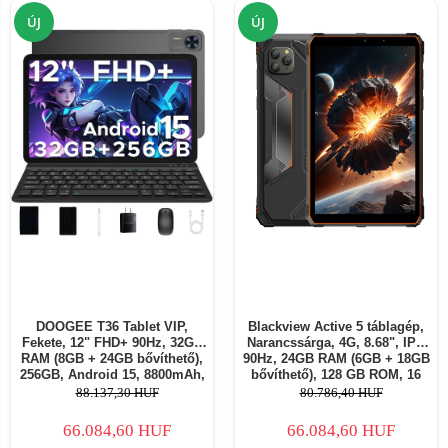
ÚJ
ÚJ
DOOGEE T36 Tablet VIP,
Blackview Active 5 táblagép,
Fekete, 12" FHD+ 90Hz, 32GB
Narancssárga, 4G, 8.68", IPS
RAM (8GB + 24GB bővíthető),
90Hz, 24GB RAM (6GB + 18GB
256GB, Android 15, 8800mAh,
bővíthető), 128 GB ROM, 16
Dual SIM
MP, Android 15, Unisoc T615,
88.137,30 HUF
80.786,40 HUF
Kesztyű mód, TUV, 6600 mAh,
18 W, Dual SIM
66.084,60 HUF
66.084,60 HUF