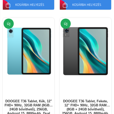
KOSÁRBA HELYEZÉS
KOSÁRBA HELYEZÉS
ÚJ
ÚJ
DOOGEE T36 Tablet, Kék, 12"
DOOGEE T36 Tablet, Fekete,
FHD+ 90Hz, 32GB RAM (8GB +
12" FHD+ 90Hz, 32GB RAM
24GB bővíthető), 256GB,
(8GB + 24GB bővíthető),
Android 15, 8800mAh, Dual
256GB, Android 15, 8800mAh,