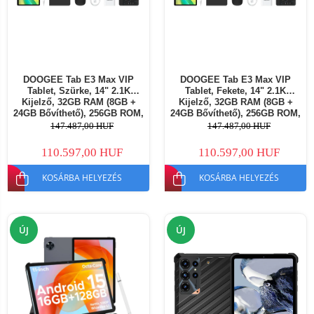
DOOGEE Tab E3 Max VIP
DOOGEE Tab E3 Max VIP
Tablet, Szürke, 14" 2.1K
Tablet, Fekete, 14" 2.1K
Kijelző, 32GB RAM (8GB +
Kijelző, 32GB RAM (8GB +
24GB Bővíthető), 256GB ROM,
24GB Bővíthető), 256GB ROM,
Helio G100 Octa-Core, 16MP
Helio G100 Octa-Core, 16MP
147.487,00 HUF
147.487,00 HUF
Kamera, 13500mAh
Kamera, 13500mAh
Akkumulátor, Android 15,
Akkumulátor, Android 15,
110.597,00 HUF
110.597,00 HUF
Quad Hangszóró
Quad Hangszóró
KOSÁRBA HELYEZÉS
KOSÁRBA HELYEZÉS
ÚJ
ÚJ