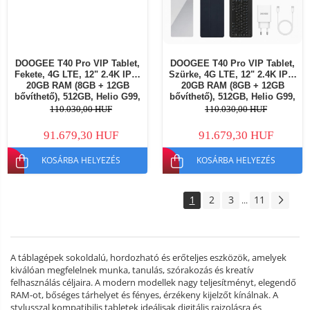
DOOGEE T40 Pro VIP Tablet,
DOOGEE T40 Pro VIP Tablet,
Fekete, 4G LTE, 12" 2.4K IPS,
Szürke, 4G LTE, 12" 2.4K IPS,
20GB RAM (8GB + 12GB
20GB RAM (8GB + 12GB
bővíthető), 512GB, Helio G99,
bővíthető), 512GB, Helio G99,
10800mAh, 33W, Android 14,
10800mAh, 33W, Android 14,
110.030,00 HUF
110.030,00 HUF
Dual SIM
Dual SIM
91.679,30 HUF
91.679,30 HUF
KOSÁRBA HELYEZÉS
KOSÁRBA HELYEZÉS
1
2
3
11
...
A táblagépek sokoldalú, hordozható és erőteljes eszközök, amelyek
kiválóan megfelelnek munka, tanulás, szórakozás és kreatív
felhasználás céljaira. A modern modellek nagy teljesítményt, elegendő
RAM-ot, bőséges tárhelyet és fényes, érzékeny kijelzőt kínálnak. A
stylusszal kompatibilis tabletek ideálisak digitális rajzolásra és