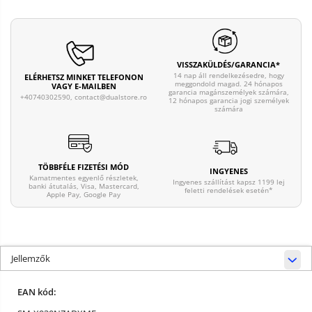
VISSZAKÜLDÉS/GARANCIA*
14 nap áll rendelkezésedre, hogy
ELÉRHETSZ MINKET TELEFONON
meggondold magad. 24 hónapos
VAGY E-MAILBEN
garancia magánszemélyek számára,
+40740302590, contact@dualstore.ro
12 hónapos garancia jogi személyek
számára
TÖBBFÉLE FIZETÉSI MÓD
INGYENES
Kamatmentes egyenlő részletek,
Ingyenes szállítást kapsz 1199 lej
banki átutalás, Visa, Mastercard,
feletti rendelések esetén*
Apple Pay, Google Pay
Jellemzők
EAN kód: