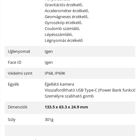
Gravitációs érzékelő,
Accelerométer érzékelő,
Geomágneses érzékelő,
Gyroszkóp érzékelő,
Coulomb számláló,
Lépésszámláló,
Légnyomás érzékelő
Ujjlenyomat
Igen
Face ID
Igen
Védelmi szint
IP68, IP69K
Egyéb
Éjjellátó kamera
Visszafordítható USB Type-C (Power Bank funkció)
Személyre szabható gomb
Dimenziók
133.5 x 63
.3 x 24
.9 mm
Súly
301g