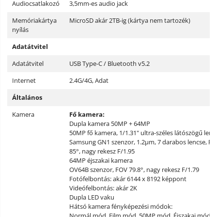
Audiocsatlakozó
3,5mm-es audio jack
Memóriakártya
MicroSD akár 2TB-ig (kártya nem tartozék)
nyílás
Adatátvitel
Adatátvitel
USB Type-C / Bluetooth v5.2
Internet
2.4G/4G, Adat
Általános
Kamera
Fő kamera:
Dupla kamera 50MP + 64MP
50MP fő kamera, 1/1.31" ultra-széles látószögű lenc
Samsung GN1 szenzor, 1.2μm, 7 darabos lencse, F
85°, nagy rekesz F/1.95
64MP éjszakai kamera
OV64B szenzor, FOV 79.8°, nagy rekesz F/1.79
Fotófelbontás: akár 6144 x 8192 képpont
Videófelbontás: akár 2K
Dupla LED vaku
Hátsó kamera fényképezési módok:
Normál mód, Film mód, 50MP mód, Éjszakai mód,