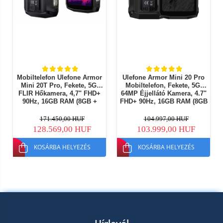
Mobiltelefon Ulefone Armor
Ulefone Armor Mini 20 Pro
Mini 20T Pro, Fekete, 5G,
Mobiltelefon, Fekete, 5G,
FLIR Hőkamera, 4,7" FHD+
64MP Éjjellátó Kamera, 4.7"
90Hz, 16GB RAM (8GB +
FHD+ 90Hz, 16GB RAM (8GB
8GB bővíthető), 256GB
+ 8GB bővíthető), 256GB
ROM, Android 14, 6200mAh,
ROM, Android 14, 6200mAh,
171.450,00 HUF
104.997,00 HUF
Dual SIM
Dual SIM
128.569,00 HUF
103.999,00 HUF
KOSÁRBA HELYEZÉS
KOSÁRBA HELYEZÉS