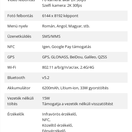
Szelfi kamera: 2K 30fps
Fotó felbontás
6144 x 8192 képpont
Menü nyelv
Román, Angol, Magyar, stb.
Üzenetküldés
SMS/MMS
NFC
Igen, Google Pay támogatás
GPS
GPS, GLONASS, BeiDou, Galileo, QZSS
Wi-Fi
802.11 a/b/g/n/ac/ax, 2.4G/4G
Bluetooth
v5.2
Akkumulátor
6200mAh, Lítium-ion, 33W gyorstöltés
Vezeték nélküli
15W
töltés
Támogatja a vezeték nélküli visszatöltést
Érzékelők
Infravörös érzékelő,
NFC,
Közelítő érzékelő,
Fényérzékelő,