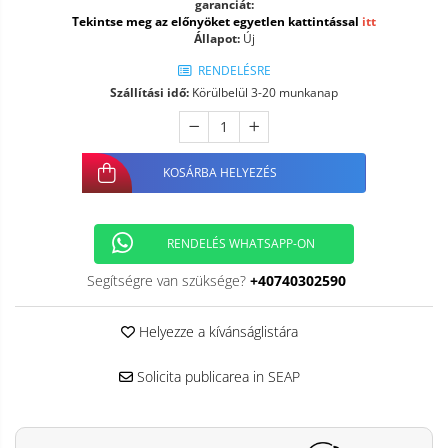
garanciát:
Tekintse meg az előnyöket egyetlen kattintással
itt
Állapot:
Új
RENDELÉSRE
Szállítási idő:
Körülbelül 3-20 munkanap
KOSÁRBA HELYEZÉS
RENDELÉS WHATSAPP-ON
Segítségre van szüksége?
+40740302590
Helyezze a kívánságlistára
Solicita publicarea in SEAP