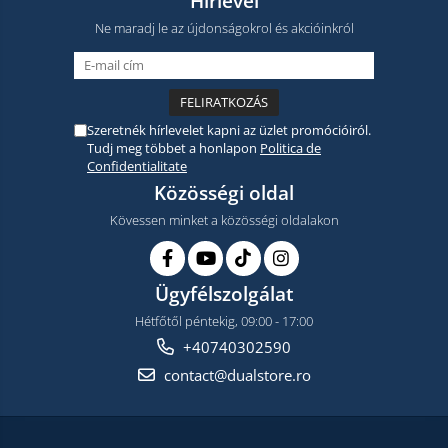
Hírlevél
Ne maradj le az újdonságokrol és akcióinkról
Szeretnék hírlevelet kapni az üzlet promócióiról.
Tudj meg többet a honlapon
Politica de
Confidentialitate
Közösségi oldal
Kövessen minket a közösségi oldalakon
Ügyfélszolgálat
Hétfőtől péntekig, 09:00 - 17:00
+40740302590
contact@dualstore.ro