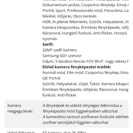
Dokumentum javítás, Csoportos fénykép, Emoji AI, G
Portré, Sport, Professzionális mód, Panoráma, Lassí
felvétel, Időjárás, Okos keresés
HDR, AI jelenet felismerés, Szűrők, Helyadatok, Vízje
Kamera kikapcsolása, Érintéses fényképezés, Időjár
Rácsvonal, Hangerő funkció, Anti-flicker, Hosszú
nyomás.
Szelfi:
32MP szelfi kamera
Samsung GD1 szenzor
0.8μm, 5 darabos lencse, FOV 80.4°, nagy rekesz F/2
Elülső kamera fényképezési módok:
Normál mód, Film mód, Csoportos fénykép, Emoji A
Gif, Portré
Szűrők, Helyadatok, Vízjel, Tükör, Kamera kikapcsol
Érintéses fényképezés, Időjárás, Rácsvonal, Hanger
funkció, Anti-flicker.
Kamera
A fényképek és videók tényleges felbontása a
megjegyzések:
fényképezési mód függvényében változhat.
A kamerához tartozó szoftveres funkciók elérhetős
szoftver verziójától függően változhat.
Videó felbontás
Fő kamera: akár 2K 30fps