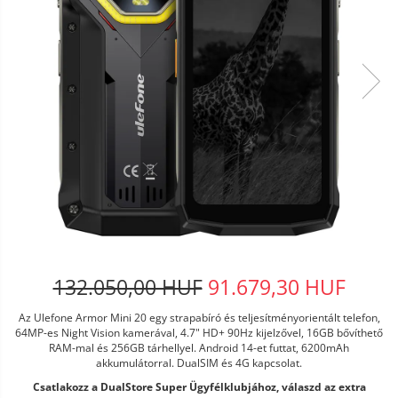
132.050,00 HUF
91.679,30 HUF
Az Ulefone Armor Mini 20 egy strapabíró és teljesítményorientált telefon,
64MP-es Night Vision kamerával, 4.7" HD+ 90Hz kijelzővel, 16GB bővíthető
RAM-mal és 256GB tárhellyel. Android 14-et futtat, 6200mAh
akkumulátorral. DualSIM és 4G kapcsolat.
Csatlakozz a DualStore Super Ügyfélklubjához, válaszd az extra