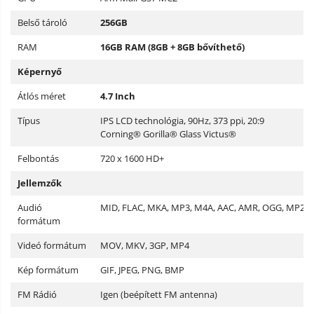
Belső tároló
256GB
RAM
16GB RAM (8GB + 8GB bővíthető)
Képernyő
Átlós méret
4.7 Inch
Típus
IPS LCD technológia, 90Hz, 373 ppi, 20:9
Corning® Gorilla® Glass Victus®
Felbontás
720 x 1600 HD+
Jellemzők
Audió
MID, FLAC, MKA, MP3, M4A, AAC, AMR, OGG, MP2
formátum
Videó formátum
MOV, MKV, 3GP, MP4
Kép formátum
GIF, JPEG, PNG, BMP
FM Rádió
Igen (beépített FM antenna)