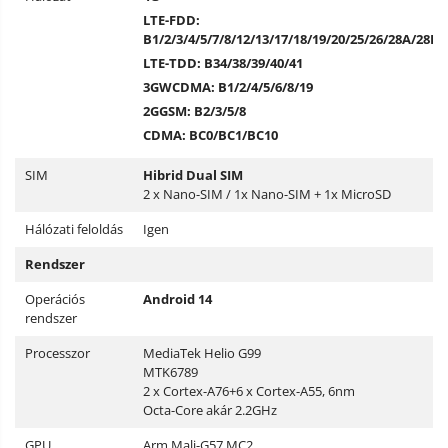
LTE-FDD:
B1/2/3/4/5/7/8/12/13/17/18/19/20/25/26/28A/28B/
LTE-TDD: B34/38/39/40/41
3G
WCDMA: B1/2/4/5/6/8/19
2G
GSM: B2/3/5/8
CDMA: BC0/BC1/BC10
SIM
Hibrid Dual SIM
2 x Nano-SIM / 1x Nano-SIM + 1x MicroSD
Hálózati feloldás
Igen
Rendszer
Operációs
Android 14
rendszer
Processzor
MediaTek Helio G99
MTK6789
2 x Cortex-A76+6 x Cortex-A55, 6nm
Octa-Core akár 2.2GHz
GPU
Arm Mali-G57 MC2