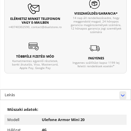
VISSZAKÜLDÉS/GARANCIA*
14 nap áll rendelkezésedre, hogy
ELÉRHETSZ MINKET TELEFONON
meggondold magad. 24 hónapos
VAGY E-MAILBEN
garancia magánszemélyek számára,
+40740302590, contact@dualstore.ro
12 hónapos garancia jogi személyek
számára
TÖBBFÉLE FIZETÉSI MÓD
INGYENES
Kamatmentes egyenlő részletek,
Ingyenes szállítást kapsz 1199 lej
banki átutalás, Visa, Mastercard,
feletti rendelések esetén*
Apple Pay, Google Pay
Leírás
Műszaki adatok:
Modell
Ulefone Armor Mini 20
Hálózat
4G