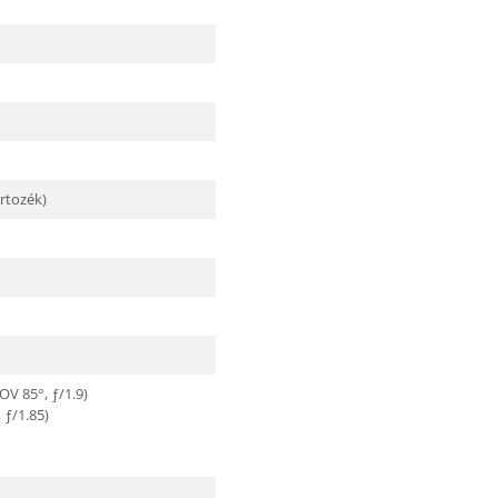
rtozék)
OV 85°, ƒ/1.9)
 ƒ/1.85)