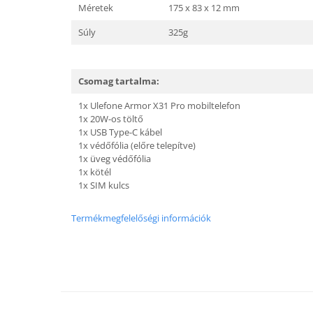
Méretek
175 x 83 x 12 mm
Súly
325g
Csomag tartalma:
1x Ulefone Armor X31 Pro mobiltelefon
1x 20W-os töltő
1x USB Type-C kábel
1x védőfólia (előre telepítve)
1x üveg védőfólia
1x kötél
1x SIM kulcs
Termékmegfelelőségi információk