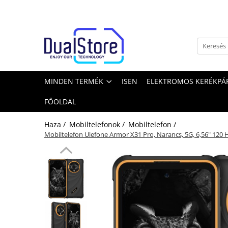
Minden termék
Újdonság
Best Deals
Mobiltelefonok
MINDEN TERMÉK
ISEN
ELEKTROMOS KERÉKPÁR
Minden (okos és klasszikus)
FŐOLDAL
Telefongyártók
Haza /
Mobiltelefonok /
Mobiltelefon /
Masszív telefonok
Mobiltelefon Ulefone Armor X31 Pro, Narancs, 5G, 6,56" 120 
5G telefonok
Klasszikus telefonok
Tablet PC, mini PC és laptopok
Tablet PC
Laptopok
Mini PC