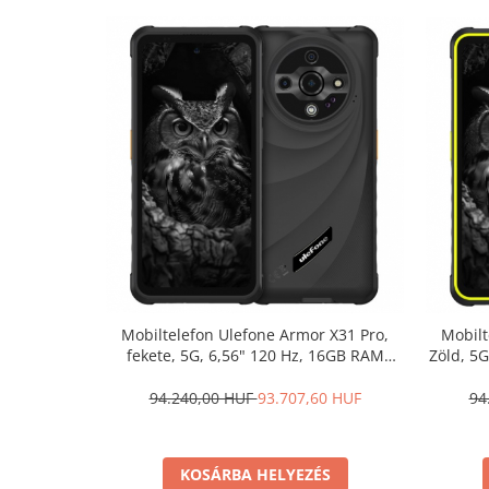
Mobiltelefon Ulefone Armor X31 Pro,
Mobilt
fekete, 5G, 6,56" 120 Hz, 16GB RAM
Zöld, 5
(8GB+ 8GB bővíthető), 256 GB ROM,
8 B bőv
Android 14, Éjjellátó kamera 25 MP,
Éjjellá
94.240,00 HUF
93.707,60 HUF
94
6050 mAh, Dual SIM
KOSÁRBA HELYEZÉS