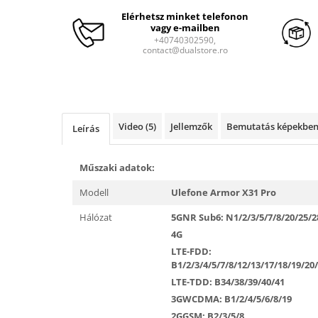
Tartozékok okosóra
Elérhetsz minket telefonon
Elektromos robogók és tartozékok
vagy e-mailben
+40740302590,
Elektromos robogók
contact@dualstore.ro
Robogó alkatrészek és tartozékok
Elektromos bicikli
Gadgets
Video
(5)
Jellemzők
Bemutatás képekbe
Smart Home
Leírás
Személyi ápolási termékek
Műszaki adatok:
Gadgets tartozék
Modell
Ulefone Armor X31 Pro
Kamerás drónok
Külső akkumulátor
Hálózat
5G
NR Sub6: N1/2/3/5/7/8/20/25/2
4G
Az autó tartozékai
LTE-FDD:
Lifestyle
B1/2/3/4/5/7/8/12/13/17/18/19/20
Hordozható hangszórók
LTE-TDD: B34/38/39/40/41
3G
WCDMA: B1/2/4/5/6/8/19
Vonalkód olvasók
2G
GSM: B2/3/5/8