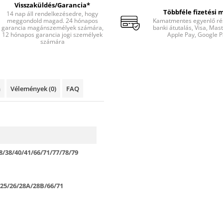
Visszaküldés/Garancia*
Többféle fizetési 
14 nap áll rendelkezésedre, hogy
meggondold magad. 24 hónapos
Kamatmentes egyenlő rés
garancia magánszemélyek számára,
banki átutalás, Visa, Mas
12 hónapos garancia jogi személyek
Apple Pay, Google P
számára
n
Vélemények
(0)
FAQ
8/38/40/41/66/71/77/78/79
/25/26/28A/28B/66/71