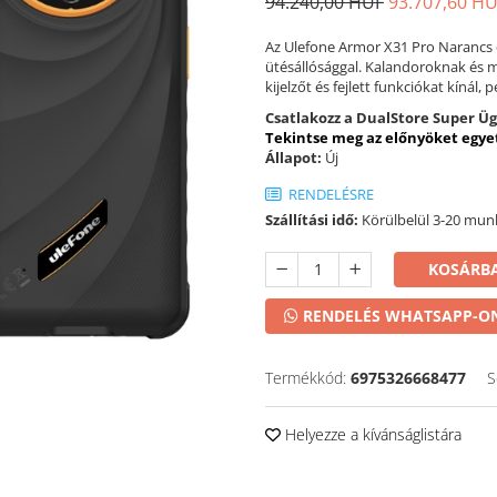
94.240,00 HUF
93.707,60 H
Az Ulefone Armor X31 Pro Narancs e
ütésállósággal. Kalandoroknak és mi
kijelzőt és fejlett funkciókat kínál, p
Csatlakozz a DualStore Super Üg
Tekintse meg az előnyöket egyet
Állapot:
Új
RENDELÉSRE
Szállítási idő:
Körülbelül 3-20 mu
KOSÁRBA
RENDELÉS WHATSAPP-O
Termékkód:
6975326668477
S
Helyezze a kívánságlistára