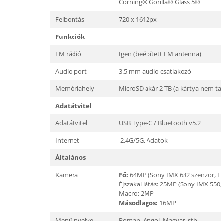
Corning® Gorilla® Glass 5®
Felbontás
720 x 1612px
Funkciók
FM rádió
Igen (beépített FM antenna)
Audio port
3.5 mm audio csatlakozó
Memóriahely
MicroSD akár 2 TB (a kártya nem ta
Adatátvitel
Adatátvitel
USB Type-C / Bluetooth v5.2
Internet
2.4G/5G, Adatok
Általános
Kamera
Fő:
64MP (Sony IMX 682 szenzor, F
Éjszakai látás: 25MP (Sony IMX 550,
Macro: 2MP
Másodlagos:
16MP
Menü nyelve
Roman, Angol, Magyar, stb.