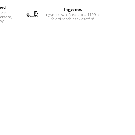
mód
Ingyenes
zletek,
Ingyenes szállítást kapsz 1199 lej
tercard,
feletti rendelések esetén*
ay