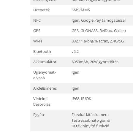
Üzenetek
SMS/MMS
NFC
Igen, Google Pay támogatással
GPS
GPS, GLONASS, BeiDou, Galileo
Wi-Fi
802.11 a/b/g/n/ac/ax, 2.4G/5G
Bluetooth
v5.2
Akkumulátor
6050mAh, 20W gyorstöltés
Ujjlenyomat-
Igen
olvasó
Arcfelismerés
Igen
Védelmi
IP68, IP69K
besorolás
Egyéb
Éjszakai látás kamera
Testreszabható gomb
IR távirányító funkció