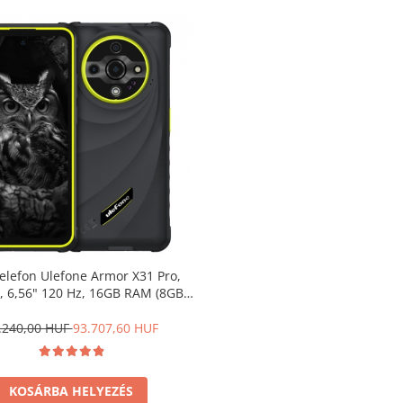
elefon Ulefone Armor X31 Pro,
G, 6,56" 120 Hz, 16GB RAM (8GB+
íthető), 256GB ROM, Android 14,
tó kamera 25 MP, 6050 mAh, Dual
.240,00 HUF
93.707,60 HUF
SIM
KOSÁRBA HELYEZÉS