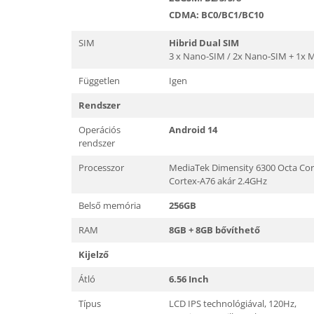
Hordozható elektromos állomások
CDMA: BC0/BC1/BC10
és napelemek
Napelemek
SIM
Hibrid Dual SIM
3 x Nano-SIM / 2x Nano-SIM + 1x 
Elektromos járműtöltő állomások
Android médialejátszó
Független
Igen
TV Box
Rendszer
Miracast
Operációs
Android 14
Tartozék
rendszer
Újrazárt termékek
Processzor
MediaTek Dimensity 6300 Octa Co
Érintésmentes hőmérők
Cortex-A76 akár 2.4GHz
Robotporszívók, alkatrészek és
Belső memória
256GB
tartozékok
Pótalkatrészek és kiegészítők
RAM
8GB + 8GB bővíthető
Telefon tartozékok
Kijelző
Telefon alkatrészek
Átló
6.56 Inch
Típus
LCD IPS technológiával, 120Hz,