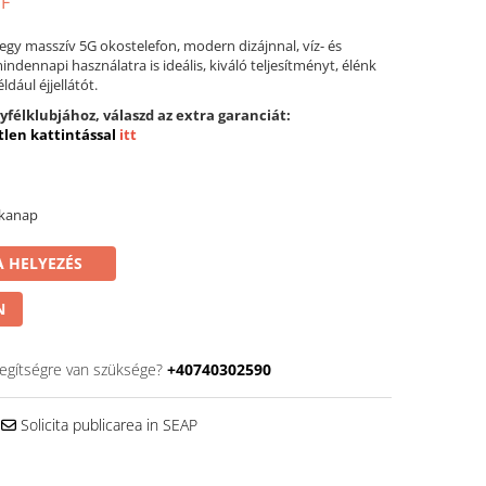
UF
gy masszív 5G okostelefon, modern dizájnnal, víz- és
ndennapi használatra is ideális, kiváló teljesítményt, élénk
éldául éjjellátót.
yfélklubjához, válaszd az extra garanciát:
len kattintással
itt
nkanap
 HELYEZÉS
N
egítségre van szüksége?
+40740302590
Solicita publicarea in SEAP