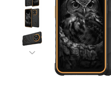
Tartozék
Intelligens TV és projektorok
Autó-, otthon- és sportkamerák
Autó DVR kamera
Okos autó tükrök kamerával
Vezeték nélküli térfigyelő kamerák
Mini videokamera
Térfigyelő kamera tartozékok
Fejhallgató
Vezetékes fejhallgató
Professzionális fejhallgató
Vezeték nélküli fejhallgató
Okosórák és fitnesz karkötők
Fitness karkötők
Okosóra