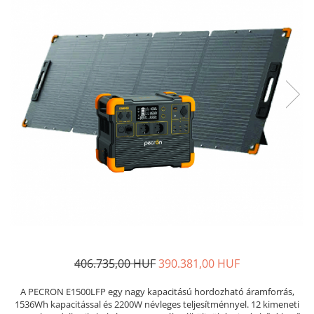
406.735,00 HUF
390.381,00 HUF
A PECRON E1500LFP egy nagy kapacitású hordozható áramforrás,
1536Wh kapacitással és 2200W névleges teljesítménnyel. 12 kimeneti