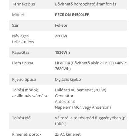
Terméktípus
Bővíthető hordozható áramforrás
Modell
PECRON E1500LFP
Szín
Fekete
Névleges
2200W
teljesítmény
Kapacitás
1536Wh
Elem típusa
LiFePO4 (Bővíthető akár 2 EP3000-48V csoma
7680Wh)
Kijelző típusa
Digitális kijelző
Töltési módok
Hálózati AC bemenet (700W)
az állomás számára
Generátor
Autós töltő
Napelem (MC4 vagy Anderson)
Töltési idő
Változó, a töltési mód függvényében (pl. AC
töltés)
Kimeneti portok
2x AC kimenet