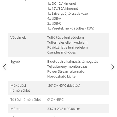
1x DC 12V kimenet
1x 12V/30A kimenet
1x Szivargyújtó csatlakozó
4x USB-A
2x USB-C
1x Vezeték nélküli töltés (15W)
Védelmek
Túltöltés elleni védelem
Túlterhelés elleni védelem
Rövidzárlat elleni védelem
Csendes működés
Egyéb
Bluetooth alkalmazás támogatás
Teljesítmény monitorozás
Power Stream alternátor
Hordozható kivitel
Működési
-20°C ~ 45°C (kisütés)
hőmérséklet
Töltési hőmérséklet
0°C ~ 45°C
Méret
33,7 x 23,8 x 30,06 cm