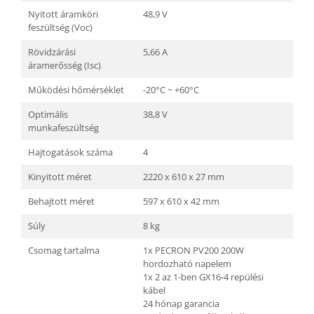
Nyitott áramköri
48,9 V
feszültség (Voc)
Rövidzárási
5,66 A
áramerősség (Isc)
Működési hőmérséklet
-20°C ~ +60°C
Optimális
38,8 V
munkafeszültség
Hajtogatások száma
4
Kinyitott méret
2220 x 610 x 27 mm
Behajtott méret
597 x 610 x 42 mm
Súly
8 kg
Csomag tartalma
1x PECRON PV200 200W
hordozható napelem
1x 2 az 1-ben GX16-4 repülési
kábel
24 hónap garancia