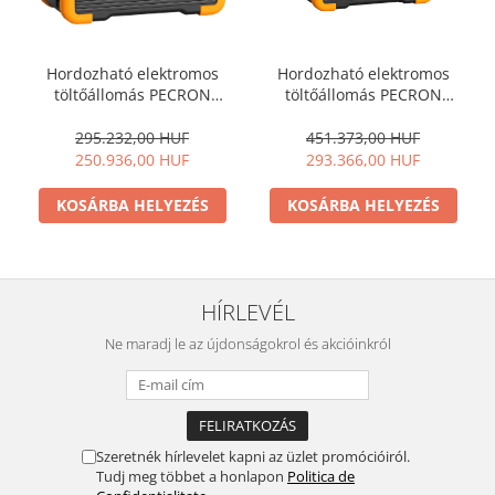
Hordozható elektromos
Hordozható elektromos
töltőállomás PECRON
töltőállomás PECRON
E1500LFP, 1536Wh, 2200W,
E2400LFP, 2048Wh, 2400W,
230V, Digitalis Kijelzo, Gyors
230V, Digitális kijelző,
295.232,00 HUF
451.373,00 HUF
Toltes, LiFePO4
Szupergyors töltés, LiFePO4
250.936,00 HUF
293.366,00 HUF
Akkumulator, MPPT
akkumulátor, Dupla MPPT
Szabalyozo, 12 Kimenet,
vezérlő, 12 kimenet, BMS
KOSÁRBA HELYEZÉS
KOSÁRBA HELYEZÉS
BMS Vedekezes
védelem
HÍRLEVÉL
Ne maradj le az újdonságokrol és akcióinkról
Szeretnék hírlevelet kapni az üzlet promócióiról.
Tudj meg többet a honlapon
Politica de