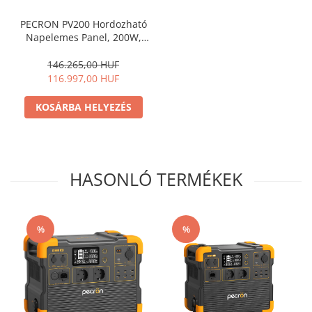
PECRON PV200 Hordozható
Napelemes Panel, 200W,
Monokristályos, IP67 Vízálló,
Összecsukható, 8kg, 2 az 1-
146.265,00 HUF
ben Kábelek Gyors
116.997,00 HUF
Töltéshez
KOSÁRBA HELYEZÉS
HASONLÓ TERMÉKEK
%
%