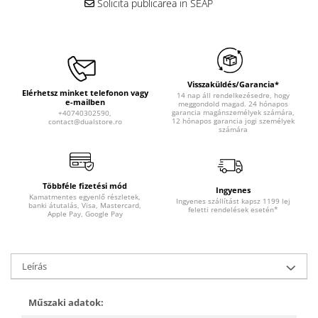
Solicita publicarea in SEAP
Visszaküldés/Garancia*
Elérhetsz minket telefonon vagy
14 nap áll rendelkezésedre, hogy
e-mailben
meggondold magad. 24 hónapos
garancia magánszemélyek számára,
+40740302590,
12 hónapos garancia jogi személyek
contact@dualstore.ro
számára
Többféle fizetési mód
Ingyenes
Kamatmentes egyenlő részletek,
Ingyenes szállítást kapsz 1199 lej
banki átutalás, Visa, Mastercard,
feletti rendelések esetén*
Apple Pay, Google Pay
Leírás
Műszaki adatok: