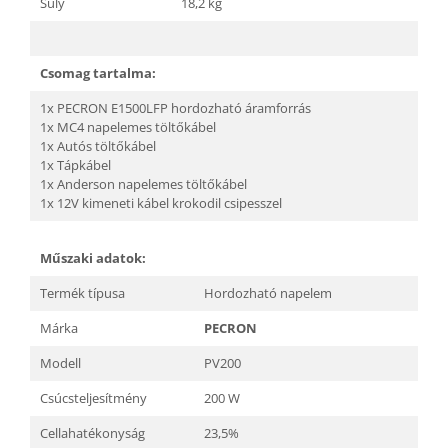
Súly
18,2 kg
Csomag tartalma:
1x PECRON E1500LFP hordozható áramforrás
1x MC4 napelemes töltőkábel
1x Autós töltőkábel
1x Tápkábel
1x Anderson napelemes töltőkábel
1x 12V kimeneti kábel krokodil csipesszel
Műszaki adatok:
Termék típusa
Hordozható napelem
Márka
PECRON
Modell
PV200
Csúcsteljesítmény
200 W
Cellahatékonyság
23,5%