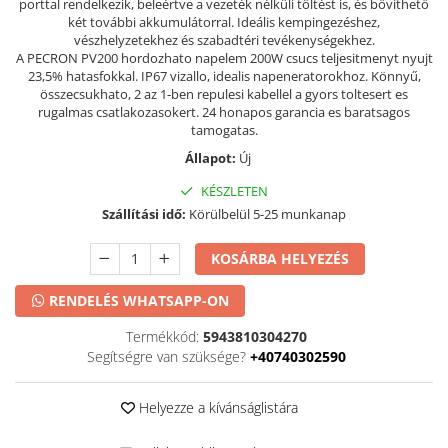
porttal rendelkezik, beleértve a vezeték nélküli töltést is, és bővíthető
két további akkumulátorral. Ideális kempingezéshez,
vészhelyzetekhez és szabadtéri tevékenységekhez.
A PECRON PV200 hordozhato napelem 200W csucs teljesitmenyt nyujt
23,5% hatasfokkal. IP67 vizallo, idealis napeneratorokhoz. Könnyű,
összecsukhato, 2 az 1-ben repulesi kabellel a gyors toltesert es
rugalmas csatlakozasokert. 24 honapos garancia es baratsagos
tamogatas.
Állapot:
Új
KÉSZLETEN
Szállítási idő:
Körülbelül 5-25 munkanap
KOSÁRBA HELYEZÉS
RENDELÉS WHATSAPP-ON
Termékkód:
5943810304270
Segítségre van szüksége?
+40740302590
Helyezze a kívánságlistára