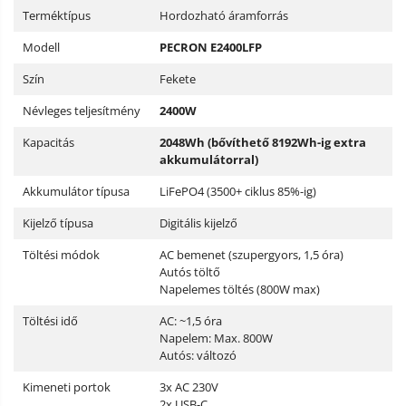
Terméktípus
Hordozható áramforrás
Modell
PECRON E2400LFP
Szín
Fekete
Névleges teljesítmény
2400W
Kapacitás
2048Wh (bővíthető 8192Wh-ig extra
akkumulátorral)
Akkumulátor típusa
LiFePO4 (3500+ ciklus 85%-ig)
Kijelző típusa
Digitális kijelző
Töltési módok
AC bemenet (szupergyors, 1,5 óra)
Autós töltő
Napelemes töltés (800W max)
Töltési idő
AC: ~1,5 óra
Napelem: Max. 800W
Autós: változó
Kimeneti portok
3x AC 230V
2x USB-C