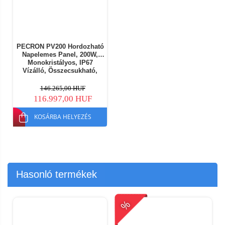
PECRON PV200 Hordozható
Napelemes Panel, 200W,
Monokristályos, IP67
Vízálló, Összecsukható,
8kg, 2 az 1-ben Kábelek
Gyors Töltéshez
146.265,00 HUF
116.997,00 HUF
KOSÁRBA HELYEZÉS
Hasonló termékek
%