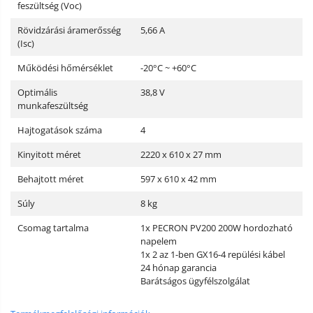
feszültség (Voc)
Rövidzárási áramerősség
5,66 A
(Isc)
Működési hőmérséklet
-20°C ~ +60°C
Optimális
38,8 V
munkafeszültség
Hajtogatások száma
4
Kinyitott méret
2220 x 610 x 27 mm
Behajtott méret
597 x 610 x 42 mm
Súly
8 kg
Csomag tartalma
1x PECRON PV200 200W hordozható
napelem
1x 2 az 1-ben GX16-4 repülési kábel
24 hónap garancia
Barátságos ügyfélszolgálat