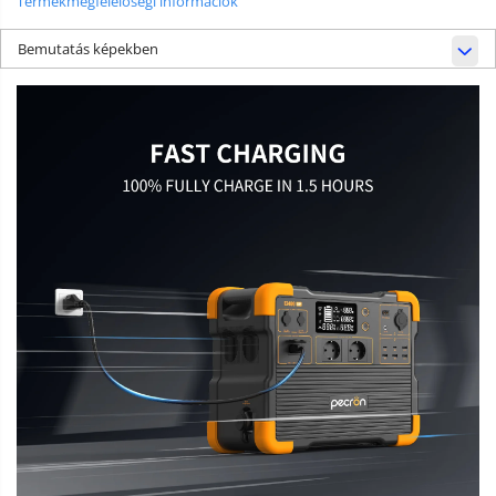
Termékmegfelelőségi információk
Bemutatás képekben