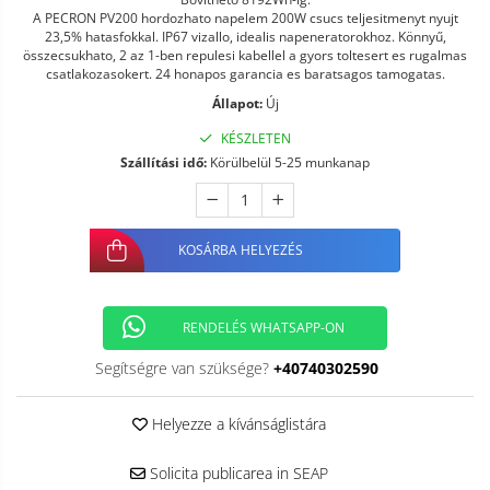
A PECRON PV200 hordozhato napelem 200W csucs teljesitmenyt nyujt
23,5% hatasfokkal. IP67 vizallo, idealis napeneratorokhoz. Könnyű,
összecsukhato, 2 az 1-ben repulesi kabellel a gyors toltesert es rugalmas
csatlakozasokert. 24 honapos garancia es baratsagos tamogatas.
Állapot:
Új
KÉSZLETEN
Szállítási idő:
Körülbelül 5-25 munkanap
KOSÁRBA HELYEZÉS
RENDELÉS WHATSAPP-ON
Segítségre van szüksége?
+40740302590
Helyezze a kívánságlistára
Solicita publicarea in SEAP