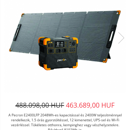
488.098,00 HUF
463.689,00 HUF
A Pecron E2400LFP 2048Wh-es kapacitással és 2400W teljesítménnyel
rendelkezik, 1.5 órás gyorstöltéssel, 12 kimenettel, UPS-sel és Wi-Fi
vezérléssel. Tökéletes otthonra, kempinghez vagy vészhelyzetekre.
Bővíthető 8192Wh-ig.