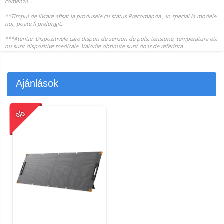
Ajánlások
%