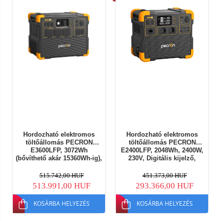
Hordozható elektromos
Hordozható elektromos
töltőállomás PECRON
töltőállomás PECRON
E3600LFP, 3072Wh
E2400LFP, 2048Wh, 2400W,
(bővíthető akár 15360Wh-ig),
230V, Digitális kijelző,
3600W, 230V, digitális
Szupergyors töltés,
kijelző, szupergyors töltés
LiFePO4 akkumulátor, Dupla
515.742,00 HUF
451.373,00 HUF
1,5 óra, LiFePO4
MPPT vezérlő, 12 kimenet,
513.991,00 HUF
293.366,00 HUF
akkumulátor, dupla MPPT,
BMS védelem
14 kimenet, BMS
KOSÁRBA HELYEZÉS
KOSÁRBA HELYEZÉS