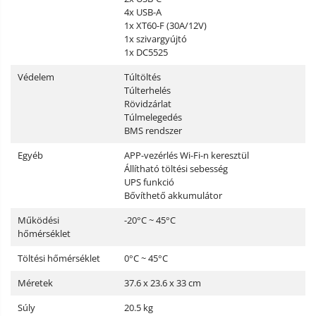
4x USB-A
1x XT60-F (30A/12V)
1x szivargyújtó
1x DC5525
Védelem
Túltöltés
Túlterhelés
Rövidzárlat
Túlmelegedés
BMS rendszer
Egyéb
APP-vezérlés Wi-Fi-n keresztül
Állítható töltési sebesség
UPS funkció
Bővíthető akkumulátor
Működési
-20°C ~ 45°C
hőmérséklet
Töltési hőmérséklet
0°C ~ 45°C
Méretek
37.6 x 23.6 x 33 cm
Súly
20.5 kg