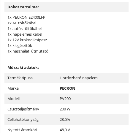
Doboz tartalma:
1x PECRON E2400LFP
1x AC töltőkábel
1x autós töltőkábel
1x napelemes kábel
1x 12V krokodilcsipesz
1x kiegészítők
1x használati útmutató
Műszaki adatok:
Termék típusa
Hordozható napelem
Márka
PECRON
Modell
PV200
Csúcsteljesítmény
200 W
Cellahatékonyság
23,5%
Nyitott áramköri
48,9 V