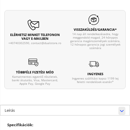
VISSZAKÜLDÉS/GARANCIA*
14 nap áll rendelkezésedre, hogy
ELÉRHETSZ MINKET TELEFONON
meggondold magad. 24 hónapos
VAGY E-MAILBEN
garancia magánszemélyek számára,
+40740302590, contact@dualstore.ro
12 hónapos garancia jogi személyek
számára
TÖBBFÉLE FIZETÉSI MÓD
INGYENES
Kamatmentes egyenlő részletek,
Ingyenes szállítást kapsz 1199 lej
banki átutalás, Visa, Mastercard,
feletti rendelések esetén*
Apple Pay, Google Pay
Leírás
Specifikációk: