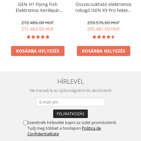
iSEN H1 Flying Fish
Összecsukható elektromos
Elektromos Kerékpár
robogó iSEN X9 Pro Fekete,
Fekete, 250W, 22NM, Teljes
10 hüvelykes, 1100 W,
Elektromos vagy Segített
maximális autonómia 100
272.486,00 HUF
293.576,00 HUF
Kerékpározás, 25km/h, IPX4,
km, sebesség akár 40 km/h,
211.463,00 HUF
205.481,00 HUF
Leszerelhető 10Ah
kivehető akkumulátor
Akkumulátor
48V15.6A
KOSÁRBA HELYEZÉS
KOSÁRBA HELYEZÉS
HÍRLEVÉL
Ne maradj le az újdonságokrol és akcióinkról
Szeretnék hírlevelet kapni az üzlet promócióiról.
Tudj meg többet a honlapon
Politica de
Confidentialitate