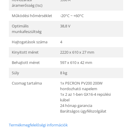
áramerősség (Isc)
Működési hőmérséklet
-20°C ~ +60°C
Optimális
38,8 V
munkafeszültség
Hajtogatások száma
4
Kinyitott méret
2220 x 610 x 27 mm
Behajtott méret
597 x 610 x 42 mm
Súly
8 kg
Csomag tartalma
1x PECRON PV200 200W
hordozható napelem
1x 2 az 1-ben GX16-4 repülési
kábel
24 hónap garancia
Barátságos ügyfélszolgálat
Termékmegfelelőségi információk