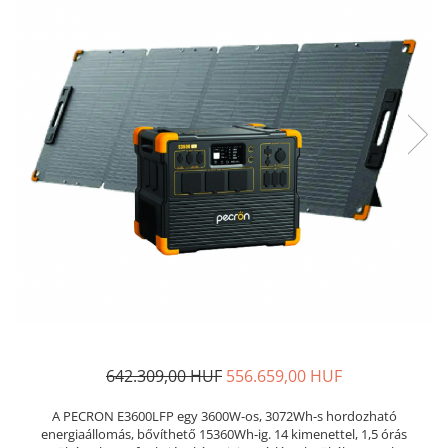
642.309,00 HUF
556.659,00 HUF
A PECRON E3600LFP egy 3600W-os, 3072Wh-s hordozható
energiaállomás, bővíthető 15360Wh-ig. 14 kimenettel, 1,5 órás