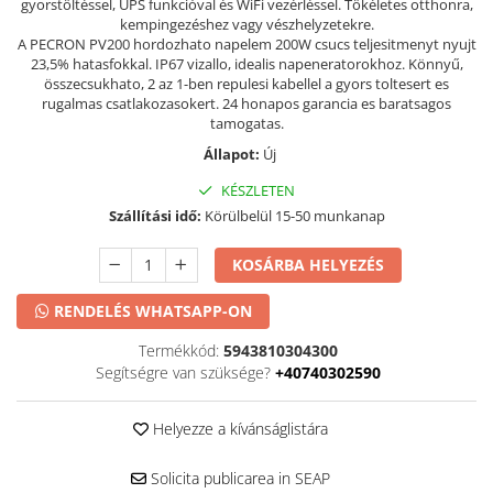
gyorstöltéssel, UPS funkcióval és WiFi vezérléssel. Tökéletes otthonra,
kempingezéshez vagy vészhelyzetekre.
A PECRON PV200 hordozhato napelem 200W csucs teljesitmenyt nyujt
23,5% hatasfokkal. IP67 vizallo, idealis napeneratorokhoz. Könnyű,
összecsukhato, 2 az 1-ben repulesi kabellel a gyors toltesert es
rugalmas csatlakozasokert. 24 honapos garancia es baratsagos
tamogatas.
Állapot:
Új
KÉSZLETEN
Szállítási idő:
Körülbelül 15-50 munkanap
KOSÁRBA HELYEZÉS
RENDELÉS WHATSAPP-ON
Termékkód:
5943810304300
Segítségre van szüksége?
+40740302590
Helyezze a kívánságlistára
Solicita publicarea in SEAP