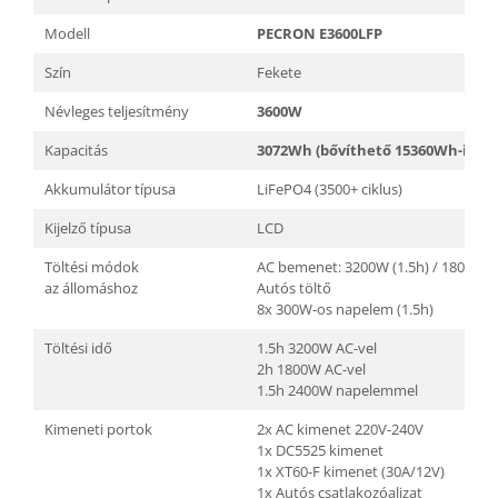
Modell
PECRON E3600LFP
Szín
Fekete
Névleges teljesítmény
3600W
Kapacitás
3072Wh (bővíthető 15360Wh-ig)
Akkumulátor típusa
LiFePO4 (3500+ ciklus)
Kijelző típusa
LCD
Töltési módok
AC bemenet: 3200W (1.5h) / 1800W (
az állomáshoz
Autós töltő
8x 300W-os napelem (1.5h)
Töltési idő
1.5h 3200W AC-vel
2h 1800W AC-vel
1.5h 2400W napelemmel
Kimeneti portok
2x AC kimenet 220V-240V
1x DC5525 kimenet
1x XT60-F kimenet (30A/12V)
1x Autós csatlakozóaljzat