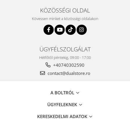
KÖZÖSSÉGI OLDAL
Kövessen minket a közösségi oldalakon
ÜGYFÉLSZOLGÁLAT
Hétfőtől péntekig, 09:00 - 17:00
+40740302590
contact@dualstore.ro
A BOLTRÓL
ÜGYFELEKNEK
KERESKEDELMI ADATOK